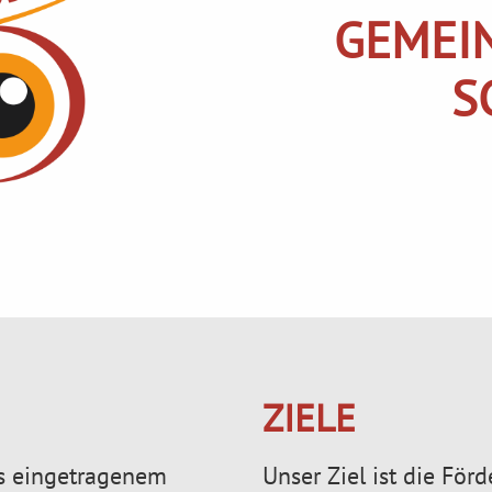
GEMEI
S
ZIELE
ls eingetragenem
Unser Ziel ist die För